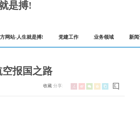
就是搏!
方网站-人生就是搏!
党建工作
业务领域
新闻
航空报国之路
收藏
分享: