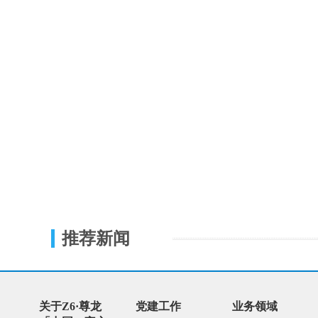
推荐新闻
关于Z6·尊龙
党建工作
业务领域